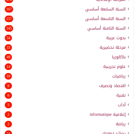
السنة السابعة أساسي
167
السنة التاسعة أساسي
157
السنة الثامنة أساسي
145
بحوث عربية
54
مرحلة تحضيرية
33
باكالوريا
49
علوم تجريبية
14
رياضيات
10
اقتصاد وتصرف
8
تقنية
6
آداب
5
إعلامية
informatique
2
رياضة
2
نصائح لطفلك
24