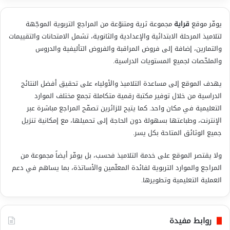
يوفّر موقع
قراية
مجموعة ثرية ومتنوّعة من المراجع التربوية الموجّهة
لتلاميذ المرحلة الابتدائية والإعدادية والثانوية، تشمل الامتحانات والتقييمات
والتمارين، إضافة إلى فروض المراقبة والفروض التأليفية والدروس
والملخّصات لجميع المستويات الدراسية.
يهدف الموقع إلى مساعدة التلاميذ والأولياء على تحقيق أفضل النتائج
الدراسية من خلال توفير مكتبة رقمية متكاملة تجمع مختلف الموارد
التعليمية في مكان واحد. كما يتيح للزائرين تصفّح المراجع مباشرة عبر
الإنترنت، وطباعتها بسهولة دون الحاجة إلى تحميلها، مع إمكانية تنزيل
جميع الوثائق المتاحة بكل يسر.
ولا يقتصر الموقع على خدمة التلاميذ فحسب، بل يوفّر أيضاً مجموعة من
المراجع والموارد التربوية لفائدة المعلّمين والأساتذة، بما يساهم في دعم
العملية التعليمية وتطويرها.
روابط مفيدة