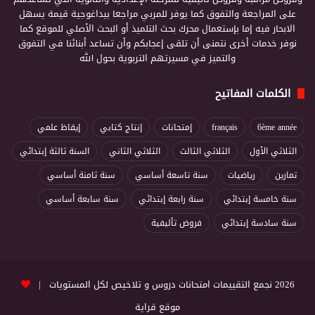
على المراجعة والتفوق كما يوفر للمربي مراجعا بيداغوجية قيمة يسهل
الابحار فيه إما بإستعمال محرك بحث التلميذ أو البحث الأصلي للموقع كما
نوفر خدمات أخرى نتمنى أن تلقى إعجابكم وأن تساعد أبنائنا في التفوق
والتميز في مسيرتهم التربوية بحول الله
الكلمات المفاتيح
6ème année
français
إمتحانات
إنتاج كتابي
إيقاظ علمي
الثلاثي الأول
الثلاثي الثالث
الثلاثي الثاني
السنة ثالثة إبتدائي
تمارين
رياضيات
سنة تاسعة أساسي
سنة ثامنة أساسي
سنة خامسة إبتدائي
سنة رابعة إبتدائي
سنة سابعة أساسي
سنة سادسة إبتدائي
فروض تأليفية
2026 نجمع التقييمات امتحانات دروس و تلاخيص لكل المستويات |
موقع قراية