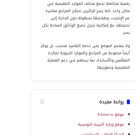
رقمية متكاملة تجمع مختلف الموارد التعليمية في
مكان واحد. كما يتيح للزائرين تصفّح المراجع مباشرة
عبر الإنترنت، وطباعتها بسهولة دون الحاجة إلى
تحميلها، مع إمكانية تنزيل جميع الوثائق المتاحة بكل
يسر.
ولا يقتصر الموقع على خدمة التلاميذ فحسب، بل يوفّر
أيضاً مجموعة من المراجع والموارد التربوية لفائدة
المعلّمين والأساتذة، بما يساهم في دعم العملية
التعليمية وتطويرها.
روابط مفيدة
موقع Edunet.tn
موقع وزارة التربية التونسية
المركز الوطني البيداغوجي