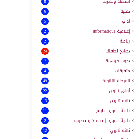
اقتصاد وتصرف
8
تقنية
6
آداب
5
إعلامية
informatique
2
رياضة
2
نصائح لطفلك
24
بحوث فرنسية
7
متفرقات
4
المرحلة الثانوية
49
أولى ثانوي
22
ثانية ثانوي
13
ثانية ثانوي علوم
11
ثانية ثانوي إقتصاد و تصرف
2
ثالثة ثانوي
12