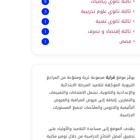
ثالثة ثانوي رياضيات
8
ثالثة ثانوي علوم تجريبية
3
ثالثة ثانوي تقنية
1
ثالثة إقتصاد و تصرف
1
قصص
1
يوفّر موقع
قراية
مجموعة ثرية ومتنوّعة من المراجع
التربوية الموجّهة لتلاميذ المرحلة الابتدائية
والإعدادية والثانوية، تشمل الامتحانات والتقييمات
والتمارين، إضافة إلى فروض المراقبة والفروض
التأليفية والدروس والملخّصات لجميع المستويات
الدراسية.
يهدف الموقع إلى مساعدة التلاميذ والأولياء على
تحقيق أفضل النتائج الدراسية من خلال توفير مكتبة