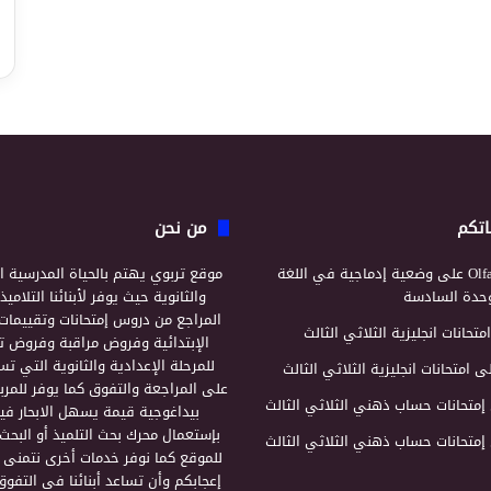
اتكم
من نحن
Olf
على
وضعية إدماجية في اللغة
موقع تربوي يهتم بالحياة المدرسية ال
لوحدة السادسة
والثانوية حيث يوفر لأبنائنا التلامي
المراجع من دروس إمتحانات وتقييمات 
امتحانات انجليزية الثلاثي الثالث
الإبتدائية وفروض مراقبة وفروض تأ
للمرحلة الإعدادية والثانوية التي ت
ى
امتحانات انجليزية الثلاثي الثالث
على المراجعة والتفوق كما يوفر للمرب
إمتحانات حساب ذهني الثلاثي الثالث
بيداغوجية قيمة يسهل الابحار فيه
بإستعمال محرك بحث التلميذ أو البحث
إمتحانات حساب ذهني الثلاثي الثالث
للموقع كما نوفر خدمات أخرى نتمنى 
إعجابكم وأن تساعد أبنائنا في التفوق