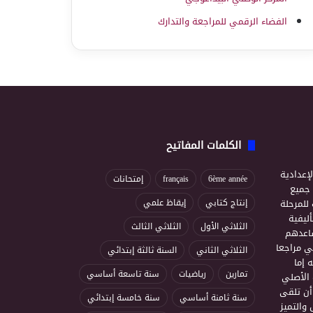
الفضاء الرقمي للمراجعة والتدارك
الكلمات المفاتيح
إعدادية
6ème année
français
إمتحانات
ذ جميع
للمرحلة
إنتاج كتابي
إيقاظ علمي
ليفية
الثلاثي الأول
الثلاثي الثالث
ساعدهم
ي مراجعا
الثلاثي الثاني
السنة ثالثة إبتدائي
 إما
تمارين
رياضيات
سنة تاسعة أساسي
 الأصلي
أن تلقى
سنة ثامنة أساسي
سنة خامسة إبتدائي
 والتميز