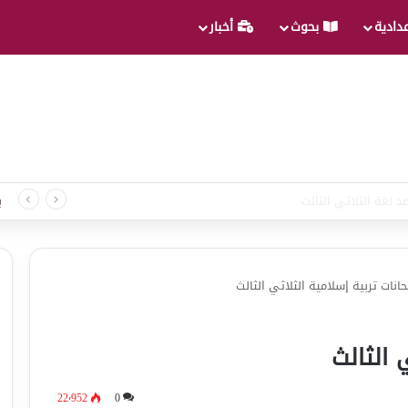
عدادية
بحوث
أخبار
د لغة الثلاثي الثالث
ب
حانات تربية إسلامية الثلاثي الثالث
 الثالث
22٬952
0