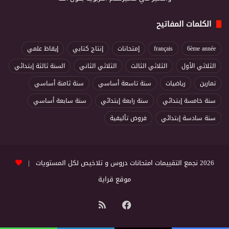
الكلمات المفاتيح
6ème année
français
إمتحانات
إنتاج كتابي
إيقاظ علمي
الثلاثي الأول
الثلاثي الثالث
الثلاثي الثاني
السنة ثالثة إبتدائي
تمارين
رياضيات
سنة تاسعة أساسي
سنة ثامنة أساسي
سنة خامسة إبتدائي
سنة رابعة إبتدائي
سنة سابعة أساسي
سنة سادسة إبتدائي
فروض تأليفية
2026 نجمع التقييمات امتحانات دروس و تلاخيص لكل المستويات |
موقع قراية
فيسبوك
ملخص