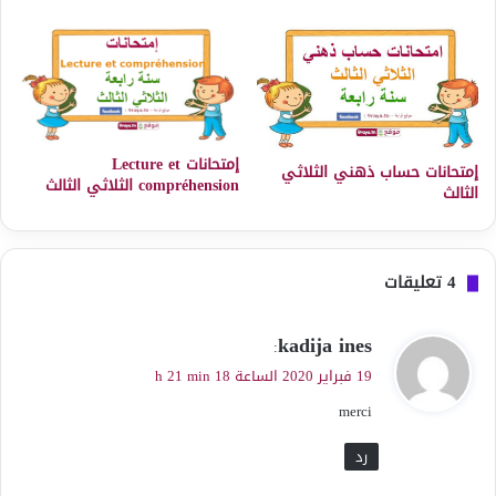
إمتحانات Lecture et
إمتحانات حساب ذهني الثلاثي
compréhension الثلاثي الثالث
الثالث
‫4 تعليقات
ي
kadija ines
:
ق
19 فبراير 2020 الساعة 18 h 21 min
و
merci
ل
رد