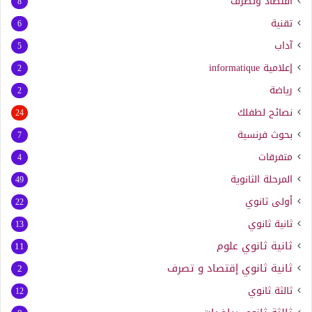
اقتصاد وتصرف
8
تقنية
6
آداب
5
إعلامية
informatique
2
رياضة
2
نصائح لطفلك
24
بحوث فرنسية
7
متفرقات
4
المرحلة الثانوية
49
أولى ثانوي
22
ثانية ثانوي
13
ثانية ثانوي علوم
11
ثانية ثانوي إقتصاد و تصرف
2
ثالثة ثانوي
12