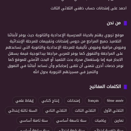
احمد
على
إمتحانات حساب ذهني الثلاثي الثالث
من نحن
موقع تربوي يهتم بالحياة المدرسية الإعدادية والثانوية حيث يوفر لأبنائنا
التلاميذ جميع المراجع من دروس إمتحانات وتقييمات للمرحلة الإبتدائية
وفروض مراقبة وفروض تأليفية للمرحلة الإعدادية والثانوية التي تساعدهم
على المراجعة والتفوق كما يوفر للمربي مراجعا بيداغوجية قيمة يسهل
الابحار فيه إما بإستعمال محرك بحث التلميذ أو البحث الأصلي للموقع كما
نوفر خدمات أخرى نتمنى أن تلقى إعجابكم وأن تساعد أبنائنا في التفوق
والتميز في مسيرتهم التربوية بحول الله
الكلمات المفاتيح
6ème année
français
إمتحانات
إنتاج كتابي
إيقاظ علمي
الثلاثي الأول
الثلاثي الثالث
الثلاثي الثاني
السنة ثالثة إبتدائي
تمارين
رياضيات
سنة تاسعة أساسي
سنة ثامنة أساسي
سنة خامسة إبتدائي
سنة رابعة إبتدائي
سنة سابعة أساسي