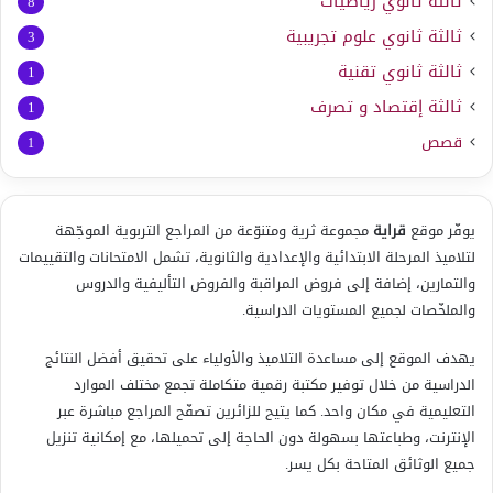
ثالثة ثانوي رياضيات
8
ثالثة ثانوي علوم تجريبية
3
ثالثة ثانوي تقنية
1
ثالثة إقتصاد و تصرف
1
قصص
1
يوفّر موقع
قراية
مجموعة ثرية ومتنوّعة من المراجع التربوية الموجّهة
لتلاميذ المرحلة الابتدائية والإعدادية والثانوية، تشمل الامتحانات والتقييمات
والتمارين، إضافة إلى فروض المراقبة والفروض التأليفية والدروس
والملخّصات لجميع المستويات الدراسية.
يهدف الموقع إلى مساعدة التلاميذ والأولياء على تحقيق أفضل النتائج
الدراسية من خلال توفير مكتبة رقمية متكاملة تجمع مختلف الموارد
التعليمية في مكان واحد. كما يتيح للزائرين تصفّح المراجع مباشرة عبر
الإنترنت، وطباعتها بسهولة دون الحاجة إلى تحميلها، مع إمكانية تنزيل
جميع الوثائق المتاحة بكل يسر.