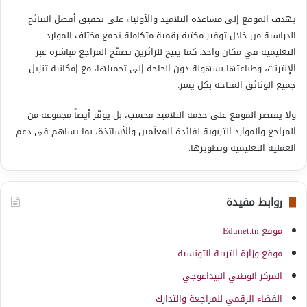
يهدف الموقع إلى مساعدة التلاميذ والأولياء على تحقيق أفضل النتائج
الدراسية من خلال توفير مكتبة رقمية متكاملة تجمع مختلف الموارد
التعليمية في مكان واحد. كما يتيح للزائرين تصفّح المراجع مباشرة عبر
الإنترنت، وطباعتها بسهولة دون الحاجة إلى تحميلها، مع إمكانية تنزيل
جميع الوثائق المتاحة بكل يسر.
ولا يقتصر الموقع على خدمة التلاميذ فحسب، بل يوفّر أيضاً مجموعة من
المراجع والموارد التربوية لفائدة المعلّمين والأساتذة، بما يساهم في دعم
العملية التعليمية وتطويرها.
روابط مفيدة
موقع Edunet.tn
موقع وزارة التربية التونسية
المركز الوطني البيداغوجي
الفضاء الرقمي للمراجعة والتدارك