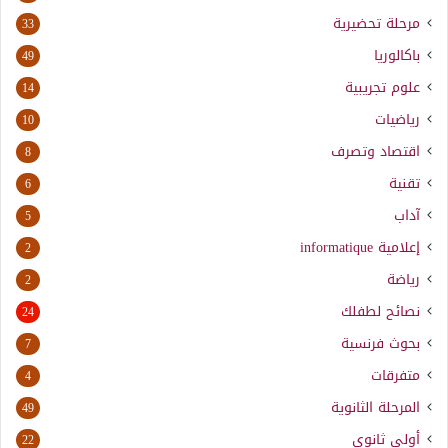
مرحلة تحضيرية
33
باكالوريا
49
علوم تجريبية
14
رياضيات
10
اقتصاد وتصرف
8
تقنية
6
آداب
5
إعلامية
informatique
2
رياضة
2
نصائح لطفلك
24
بحوث فرنسية
7
متفرقات
4
المرحلة الثانوية
49
أولى ثانوي
22