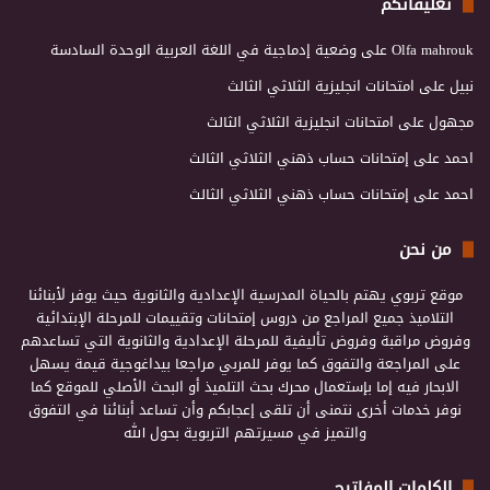
تعليقاتكم
Olfa mahrouk
على
وضعية إدماجية في اللغة العربية الوحدة السادسة
نبيل
على
امتحانات انجليزية الثلاثي الثالث
مجهول
على
امتحانات انجليزية الثلاثي الثالث
احمد
على
إمتحانات حساب ذهني الثلاثي الثالث
احمد
على
إمتحانات حساب ذهني الثلاثي الثالث
من نحن
موقع تربوي يهتم بالحياة المدرسية الإعدادية والثانوية حيث يوفر لأبنائنا
التلاميذ جميع المراجع من دروس إمتحانات وتقييمات للمرحلة الإبتدائية
وفروض مراقبة وفروض تأليفية للمرحلة الإعدادية والثانوية التي تساعدهم
على المراجعة والتفوق كما يوفر للمربي مراجعا بيداغوجية قيمة يسهل
الابحار فيه إما بإستعمال محرك بحث التلميذ أو البحث الأصلي للموقع كما
نوفر خدمات أخرى نتمنى أن تلقى إعجابكم وأن تساعد أبنائنا في التفوق
والتميز في مسيرتهم التربوية بحول الله
الكلمات المفاتيح