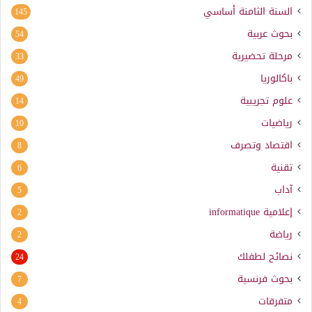
السنة الثامنة أساسي
145
بحوث عربية
54
مرحلة تحضيرية
33
باكالوريا
49
علوم تجريبية
14
رياضيات
10
اقتصاد وتصرف
8
تقنية
6
آداب
5
إعلامية
informatique
2
رياضة
2
نصائح لطفلك
24
بحوث فرنسية
7
متفرقات
4