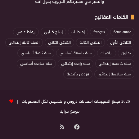
والتميز في مسيرتهم التربوية بحول الله
الكلمات المفاتيح
6ème année
français
إمتحانات
إنتاج كتابي
إيقاظ علمي
الثلاثي الأول
الثلاثي الثالث
الثلاثي الثاني
السنة ثالثة إبتدائي
تمارين
رياضيات
سنة تاسعة أساسي
سنة ثامنة أساسي
سنة خامسة إبتدائي
سنة رابعة إبتدائي
سنة سابعة أساسي
سنة سادسة إبتدائي
فروض تأليفية
2026 نجمع التقييمات امتحانات دروس و تلاخيص لكل المستويات |
موقع قراية
فيسبوك
ملخص