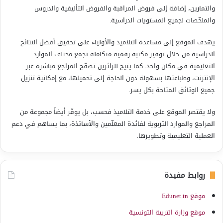
والتمارين، إضافة إلى فروض المراقبة والفروض التأليفية والدروس
والملخّصات لجميع المستويات الدراسية.
يهدف الموقع إلى مساعدة التلاميذ والأولياء على تحقيق أفضل النتائج
الدراسية من خلال توفير مكتبة رقمية متكاملة تجمع مختلف الموارد
التعليمية في مكان واحد. كما يتيح للزائرين تصفّح المراجع مباشرة عبر
الإنترنت، وطباعتها بسهولة دون الحاجة إلى تحميلها، مع إمكانية تنزيل
جميع الوثائق المتاحة بكل يسر.
ولا يقتصر الموقع على خدمة التلاميذ فحسب، بل يوفّر أيضاً مجموعة من
المراجع والموارد التربوية لفائدة المعلّمين والأساتذة، بما يساهم في دعم
العملية التعليمية وتطويرها.
روابط مفيدة
موقع Edunet.tn
موقع وزارة التربية التونسية