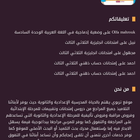
تعليقاتكم
Olfa mahrouk
على
وضعية إدماجية في اللغة العربية الوحدة السادسة
نبيل
على
امتحانات انجليزية الثلاثي الثالث
مجهول
على
امتحانات انجليزية الثلاثي الثالث
احمد
على
إمتحانات حساب ذهني الثلاثي الثالث
احمد
على
إمتحانات حساب ذهني الثلاثي الثالث
من نحن
موقع تربوي يهتم بالحياة المدرسية الإعدادية والثانوية حيث يوفر لأبنائنا
التلاميذ جميع المراجع من دروس إمتحانات وتقييمات للمرحلة الإبتدائية
وفروض مراقبة وفروض تأليفية للمرحلة الإعدادية والثانوية التي تساعدهم
على المراجعة والتفوق كما يوفر للمربي مراجعا بيداغوجية قيمة يسهل
الابحار فيه إما بإستعمال محرك بحث التلميذ أو البحث الأصلي للموقع كما
نوفر خدمات أخرى نتمنى أن تلقى إعجابكم وأن تساعد أبنائنا في التفوق