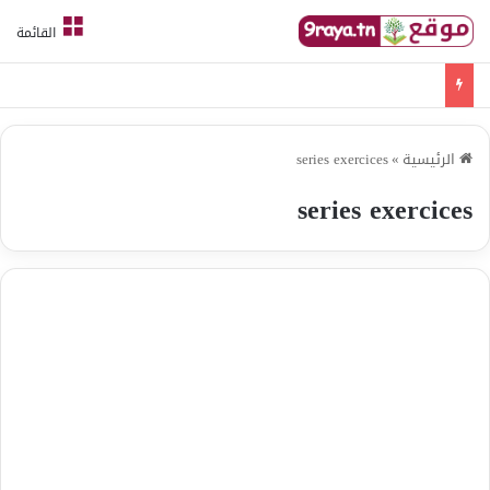
القائمة
امتحانات قواعد لغة الثلاثي الثالث
الرئيسية
»
series exercices
series exercices