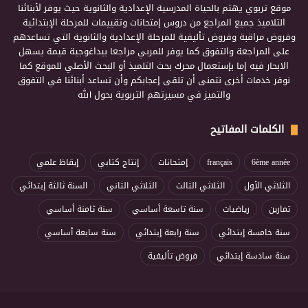
موقع تربوي يهتم بالحياة المدرسية الإعدادية والثانوية حيث يوفر لأبنائنا
التلاميذ جميع المراجع من دروس إمتحانات وتقييمات للمرحلة الإبتدائية
وفروض مراقبة وفروض تأليفية للمرحلة الإعدادية والثانوية التي تساعدهم
على المراجعة والتفوق كما يوفر للمربي مراجعا بيداغوجية قيمة يسهل
الابحار فيه إما بإستعمال محرك بحث التلميذ أو البحث الأصلي للموقع كما
نوفر خدمات أخرى نتمنى أن تلقى إعجابكم وأن تساعد أبنائنا في التفوق
والتميز في مسيرتهم التربوية بحول الله
الكلمات المفاتيح
6ème année
français
إمتحانات
إنتاج كتابي
إيقاظ علمي
الثلاثي الأول
الثلاثي الثالث
الثلاثي الثاني
السنة ثالثة إبتدائي
تمارين
رياضيات
سنة تاسعة أساسي
سنة ثامنة أساسي
سنة خامسة إبتدائي
سنة رابعة إبتدائي
سنة سابعة أساسي
سنة سادسة إبتدائي
فروض تأليفية