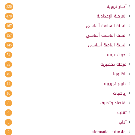
أخبار تربوية
226
المرحلة الإعدادية
470
السنة السابعة أساسي
167
السنة التاسعة أساسي
157
السنة الثامنة أساسي
145
بحوث عربية
54
مرحلة تحضيرية
33
باكالوريا
49
علوم تجريبية
14
رياضيات
10
اقتصاد وتصرف
8
تقنية
6
آداب
5
إعلامية
informatique
2