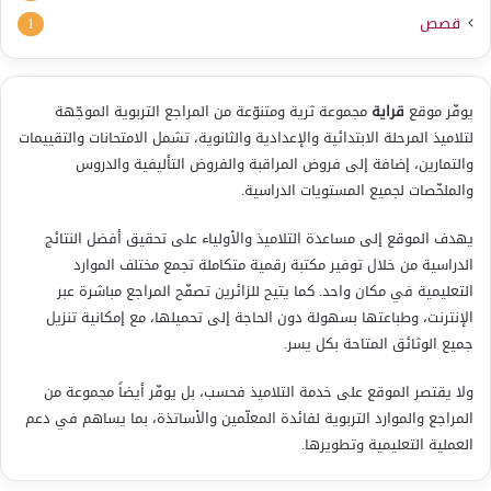
قصص
1
يوفّر موقع
قراية
مجموعة ثرية ومتنوّعة من المراجع التربوية الموجّهة
لتلاميذ المرحلة الابتدائية والإعدادية والثانوية، تشمل الامتحانات والتقييمات
والتمارين، إضافة إلى فروض المراقبة والفروض التأليفية والدروس
والملخّصات لجميع المستويات الدراسية.
يهدف الموقع إلى مساعدة التلاميذ والأولياء على تحقيق أفضل النتائج
الدراسية من خلال توفير مكتبة رقمية متكاملة تجمع مختلف الموارد
التعليمية في مكان واحد. كما يتيح للزائرين تصفّح المراجع مباشرة عبر
الإنترنت، وطباعتها بسهولة دون الحاجة إلى تحميلها، مع إمكانية تنزيل
جميع الوثائق المتاحة بكل يسر.
ولا يقتصر الموقع على خدمة التلاميذ فحسب، بل يوفّر أيضاً مجموعة من
المراجع والموارد التربوية لفائدة المعلّمين والأساتذة، بما يساهم في دعم
العملية التعليمية وتطويرها.