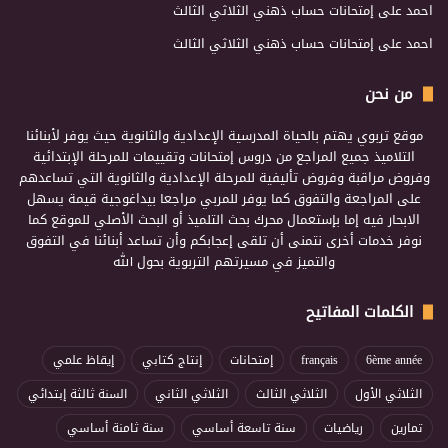
احمد
على
إمتحانات حساب ذهني الثلاثي الثالث
احمد
على
إمتحانات حساب ذهني الثلاثي الثالث
من نحن
موقع تربوي يهتم بالحياة المدرسية الإعدادية والثانوية حيث يوفر لأبنائنا
التلاميذ جميع المراجع من دروس إمتحانات وتقييمات للمرحلة الإبتدائية
وفروض مراقبة وفروض تأليفية للمرحلة الإعدادية والثانوية التي تساعدهم
على المراجعة والتفوق كما يوفر للمربي مراجعا بيداغوجية قيمة يسهل
الابحار فيه إما بإستعمال محرك بحث التلميذ أو البحث الأصلي للموقع كما
نوفر خدمات أخرى نتمنى أن تلقى إعجابكم وأن تساعد أبنائنا في التفوق
والتميز في مسيرتهم التربوية بحول الله
الكلمات المفاتيح
6ème année
français
إمتحانات
إنتاج كتابي
إيقاظ علمي
الثلاثي الأول
الثلاثي الثالث
الثلاثي الثاني
السنة ثالثة إبتدائي
تمارين
رياضيات
سنة تاسعة أساسي
سنة ثامنة أساسي