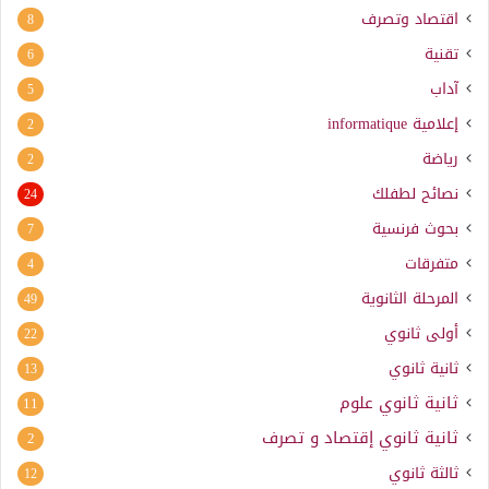
اقتصاد وتصرف
8
تقنية
6
آداب
5
إعلامية
informatique
2
رياضة
2
نصائح لطفلك
24
بحوث فرنسية
7
متفرقات
4
المرحلة الثانوية
49
أولى ثانوي
22
ثانية ثانوي
13
ثانية ثانوي علوم
11
ثانية ثانوي إقتصاد و تصرف
2
ثالثة ثانوي
12