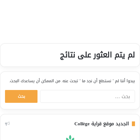
لم يتم العثور على نتائج
يبدوا أننا لم ’ نستطع أن نجد ما ’ تبحث عنه. من الممكن أن يساعدك البحث.
ا
ل
ب
ح
ث
الجديد موقع قراية Collège
ع
ن
: