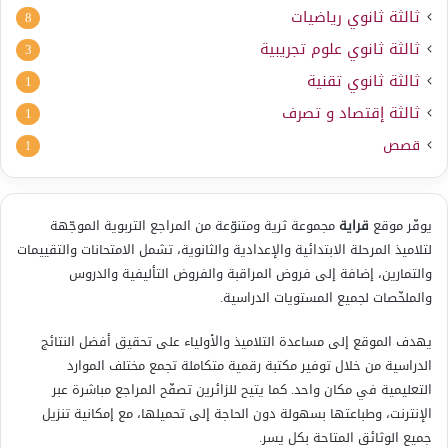
ثالثة ثانوي رياضيات
8
ثالثة ثانوي علوم تجريبية
3
ثالثة ثانوي تقنية
1
ثالثة إقتصاد و تصرف
1
قصص
1
يوفّر موقع
قراية
مجموعة ثرية ومتنوّعة من المراجع التربوية الموجّهة
لتلاميذ المرحلة الابتدائية والإعدادية والثانوية، تشمل الامتحانات والتقييمات
والتمارين، إضافة إلى فروض المراقبة والفروض التأليفية والدروس
والملخّصات لجميع المستويات الدراسية.
يهدف الموقع إلى مساعدة التلاميذ والأولياء على تحقيق أفضل النتائج
الدراسية من خلال توفير مكتبة رقمية متكاملة تجمع مختلف الموارد
التعليمية في مكان واحد. كما يتيح للزائرين تصفّح المراجع مباشرة عبر
الإنترنت، وطباعتها بسهولة دون الحاجة إلى تحميلها، مع إمكانية تنزيل
جميع الوثائق المتاحة بكل يسر.