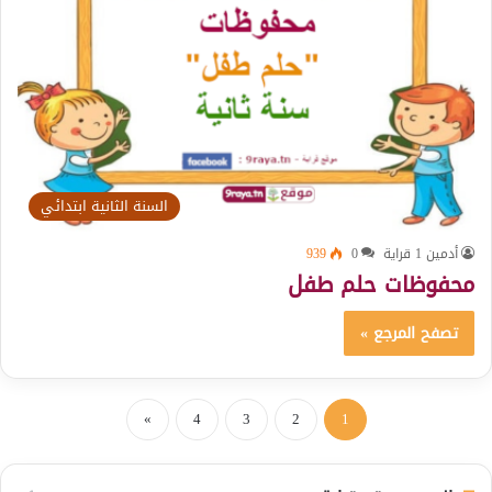
السنة الثانية ابتدائي
أدمين 1 قراية
0
939
محفوظات حلم طفل
تصفح المرجع »
»
4
3
2
1