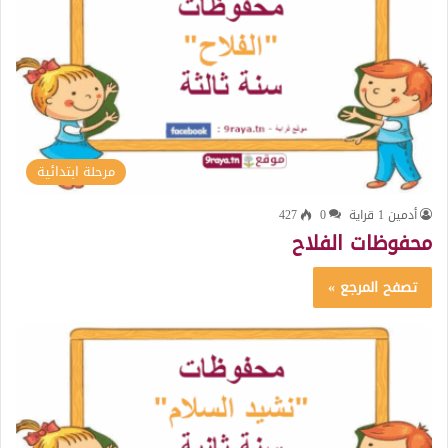
مرحلة ابتدائية
أدمين 1 قراية
0
427
محفوظات الفلاح
تصفح المرجع »