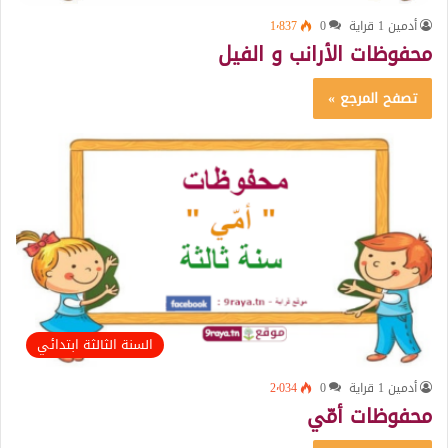
أدمين 1 قراية
0
1٬837
محفوظات الأرانب و الفيل
تصفح المرجع »
السنة الثالثة ابتدائي
أدمين 1 قراية
0
2٬034
محفوظات أمّي