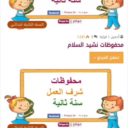
السنة الثانية ابتدائي
أدمين 1 قراية
0
1٬241
محفوظات نشيد السلام
تصفح المرجع »
السنة الثانية ابتدائي