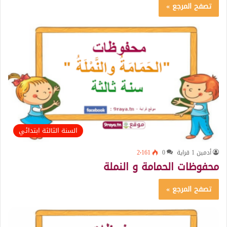
تصفح المرجع »
السنة الثالثة ابتدائي
أدمين 1 قراية
0
2٬161
محفوظات الحمامة و النملة
تصفح المرجع »