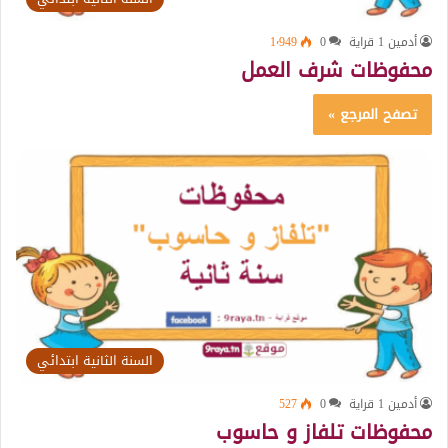
أدمين 1 قراية
0
1٬949
محفوظات شرف العمل
تصفح المرجع »
السنة الثانية ابتدائي
أدمين 1 قراية
0
527
محفوظات تلفاز و حاسوب