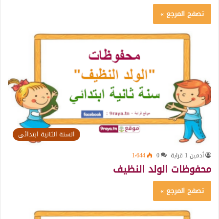
تصفح المرجع »
السنة الثانية ابتدائي
أدمين 1 قراية
0
1٬644
محفوظات الولد النظيف
تصفح المرجع »