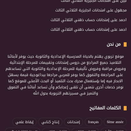
نبيل
على
امتحانات انجليزية الثلاثي الثالث
مجهول
على
امتحانات انجليزية الثلاثي الثالث
احمد
على
إمتحانات حساب ذهني الثلاثي الثالث
احمد
على
إمتحانات حساب ذهني الثلاثي الثالث
من نحن
موقع تربوي يهتم بالحياة المدرسية الإعدادية والثانوية حيث يوفر لأبنائنا
التلاميذ جميع المراجع من دروس إمتحانات وتقييمات للمرحلة الإبتدائية
وفروض مراقبة وفروض تأليفية للمرحلة الإعدادية والثانوية التي تساعدهم
على المراجعة والتفوق كما يوفر للمربي مراجعا بيداغوجية قيمة يسهل
الابحار فيه إما بإستعمال محرك بحث التلميذ أو البحث الأصلي للموقع كما
نوفر خدمات أخرى نتمنى أن تلقى إعجابكم وأن تساعد أبنائنا في التفوق
والتميز في مسيرتهم التربوية بحول الله
الكلمات المفاتيح
6ème année
français
إمتحانات
إنتاج كتابي
إيقاظ علمي