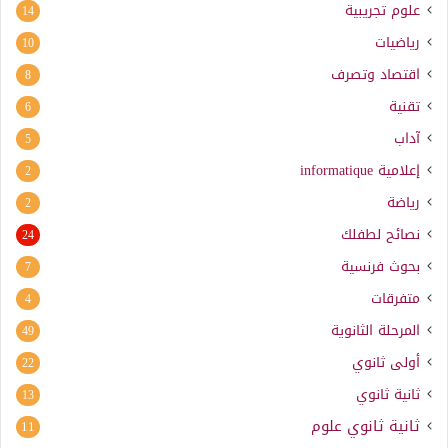
علوم تجريبية
14
رياضيات
10
اقتصاد وتصرف
8
تقنية
6
آداب
5
إعلامية
informatique
2
رياضة
2
نصائح لطفلك
24
بحوث فرنسية
7
متفرقات
4
المرحلة الثانوية
49
أولى ثانوي
22
ثانية ثانوي
13
ثانية ثانوي علوم
11