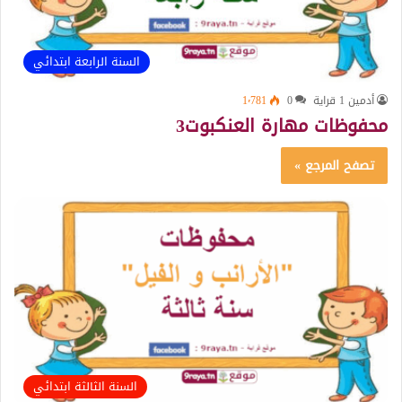
السنة الرابعة ابتدائي
أدمين 1 قراية
0
1٬781
محفوظات مهارة العنكبوت3
تصفح المرجع »
السنة الثالثة ابتدائي