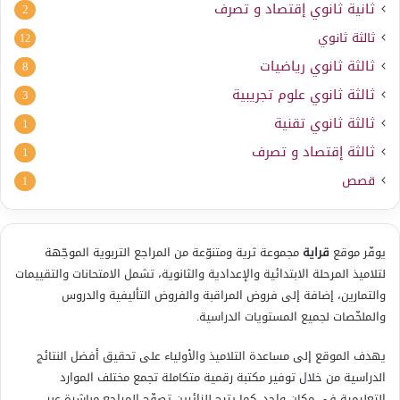
ثانية ثانوي إقتصاد و تصرف
2
ثالثة ثانوي
12
ثالثة ثانوي رياضيات
8
ثالثة ثانوي علوم تجريبية
3
ثالثة ثانوي تقنية
1
ثالثة إقتصاد و تصرف
1
قصص
1
يوفّر موقع
قراية
مجموعة ثرية ومتنوّعة من المراجع التربوية الموجّهة
لتلاميذ المرحلة الابتدائية والإعدادية والثانوية، تشمل الامتحانات والتقييمات
والتمارين، إضافة إلى فروض المراقبة والفروض التأليفية والدروس
والملخّصات لجميع المستويات الدراسية.
يهدف الموقع إلى مساعدة التلاميذ والأولياء على تحقيق أفضل النتائج
الدراسية من خلال توفير مكتبة رقمية متكاملة تجمع مختلف الموارد
التعليمية في مكان واحد. كما يتيح للزائرين تصفّح المراجع مباشرة عبر