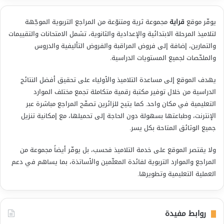
يوفّر موقع
قراية
مجموعة ثرية ومتنوّعة من المراجع التربوية الموجّهة
لتلاميذ المرحلة الابتدائية والإعدادية والثانوية، تشمل الامتحانات والتقييمات
والتمارين، إضافة إلى فروض المراقبة والفروض التأليفية والدروس
والملخّصات لجميع المستويات الدراسية.
يهدف الموقع إلى مساعدة التلاميذ والأولياء على تحقيق أفضل النتائج
الدراسية من خلال توفير مكتبة رقمية متكاملة تجمع مختلف الموارد
التعليمية في مكان واحد. كما يتيح للزائرين تصفّح المراجع مباشرة عبر
الإنترنت، وطباعتها بسهولة دون الحاجة إلى تحميلها، مع إمكانية تنزيل
جميع الوثائق المتاحة بكل يسر.
ولا يقتصر الموقع على خدمة التلاميذ فحسب، بل يوفّر أيضاً مجموعة من
المراجع والموارد التربوية لفائدة المعلّمين والأساتذة، بما يساهم في دعم
العملية التعليمية وتطويرها.
روابط مفيدة