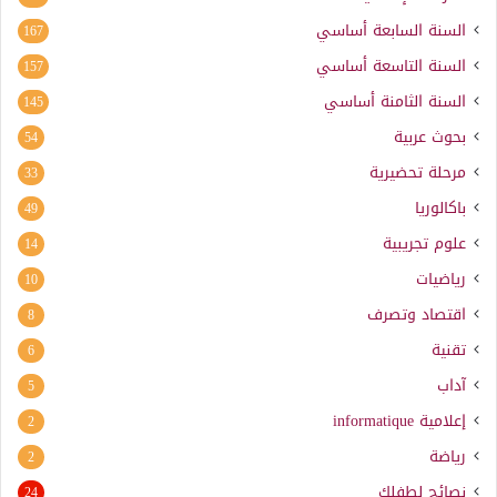
السنة السابعة أساسي
167
السنة التاسعة أساسي
157
السنة الثامنة أساسي
145
بحوث عربية
54
مرحلة تحضيرية
33
باكالوريا
49
علوم تجريبية
14
رياضيات
10
اقتصاد وتصرف
8
تقنية
6
آداب
5
إعلامية
informatique
2
رياضة
2
نصائح لطفلك
24