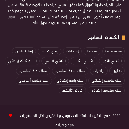
على المراجعة والتفوق كما يوفر للمربي مراجعا بيداغوجية قيمة يسهل
الابحار فيه إما بإستعمال محرك بحث التلميذ أو البحث الأصلي للموقع كما
نوفر خدمات أخرى نتمنى أن تلقى إعجابكم وأن تساعد أبنائنا في التفوق
والتميز في مسيرتهم التربوية بحول الله
الكلمات المفاتيح
6ème année
français
إمتحانات
إنتاج كتابي
إيقاظ علمي
الثلاثي الأول
الثلاثي الثالث
الثلاثي الثاني
السنة ثالثة إبتدائي
تمارين
رياضيات
سنة تاسعة أساسي
سنة ثامنة أساسي
سنة خامسة إبتدائي
سنة رابعة إبتدائي
سنة سابعة أساسي
سنة سادسة إبتدائي
فروض تأليفية
2026 نجمع التقييمات امتحانات دروس و تلاخيص لكل المستويات |
موقع قراية