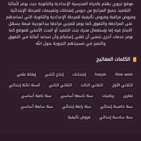
موقع تربوي يهتم بالحياة المدرسية الإعدادية والثانوية حيث يوفر لأبنائنا
التلاميذ جميع المراجع من دروس إمتحانات وتقييمات للمرحلة الإبتدائية
وفروض مراقبة وفروض تأليفية للمرحلة الإعدادية والثانوية التي تساعدهم
على المراجعة والتفوق كما يوفر للمربي مراجعا بيداغوجية قيمة يسهل
الابحار فيه إما بإستعمال محرك بحث التلميذ أو البحث الأصلي للموقع كما
نوفر خدمات أخرى نتمنى أن تلقى إعجابكم وأن تساعد أبنائنا في التفوق
والتميز في مسيرتهم التربوية بحول الله
الكلمات المفاتيح
6ème année
français
إمتحانات
إنتاج كتابي
إيقاظ علمي
الثلاثي الأول
الثلاثي الثالث
الثلاثي الثاني
السنة ثالثة إبتدائي
تمارين
رياضيات
سنة تاسعة أساسي
سنة ثامنة أساسي
سنة خامسة إبتدائي
سنة رابعة إبتدائي
سنة سابعة أساسي
سنة سادسة إبتدائي
فروض تأليفية