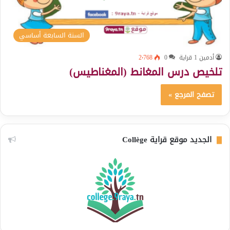
السنة السابعة أساسي
أدمين 1 قراية
0
2٬768
تلخيص درس المغانط (المغناطيس)
تصفح المرجع »
الجديد موقع قراية Collège