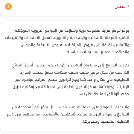
قصص
1
يوفّر موقع
قراية
مجموعة ثرية ومتنوّعة من المراجع التربوية الموجّهة
لتلاميذ المرحلة الابتدائية والإعدادية والثانوية، تشمل الامتحانات والتقييمات
والتمارين، إضافة إلى فروض المراقبة والفروض التأليفية والدروس
والملخّصات لجميع المستويات الدراسية.
يهدف الموقع إلى مساعدة التلاميذ والأولياء على تحقيق أفضل النتائج
الدراسية من خلال توفير مكتبة رقمية متكاملة تجمع مختلف الموارد
التعليمية في مكان واحد. كما يتيح للزائرين تصفّح المراجع مباشرة عبر
الإنترنت، وطباعتها بسهولة دون الحاجة إلى تحميلها، مع إمكانية تنزيل
جميع الوثائق المتاحة بكل يسر.
ولا يقتصر الموقع على خدمة التلاميذ فحسب، بل يوفّر أيضاً مجموعة من
المراجع والموارد التربوية لفائدة المعلّمين والأساتذة، بما يساهم في دعم
العملية التعليمية وتطويرها.