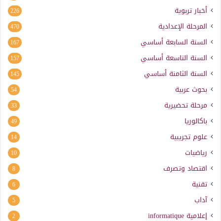
أخبار تربوية
226
المرحلة الإعدادية
470
السنة السابعة أساسي
167
السنة التاسعة أساسي
157
السنة الثامنة أساسي
145
بحوث عربية
54
مرحلة تحضيرية
33
باكالوريا
49
علوم تجريبية
14
رياضيات
10
اقتصاد وتصرف
8
تقنية
6
آداب
5
إعلامية
informatique
2