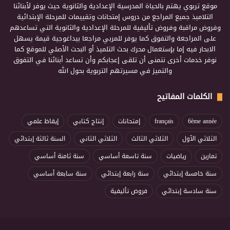
موقع تربوي يهتم بالحياة المدرسية الإعدادية والثانوية حيث يوفر لأبنائنا
التلاميذ جميع المراجع من دروس إمتحانات وتقييمات للمرحلة الإبتدائية
وفروض مراقبة وفروض تأليفية للمرحلة الإعدادية والثانوية التي تساعدهم
على المراجعة والتفوق كما يوفر للمربي مراجعا بيداغوجية قيمة يسهل
الابحار فيه إما بإستعمال محرك بحث التلميذ أو البحث الأصلي للموقع كما
نوفر خدمات أخرى نتمنى أن تلقى إعجابكم وأن تساعد أبنائنا في التفوق
والتميز في مسيرتهم التربوية بحول الله
الكلمات المفاتيح
6ème année
français
إمتحانات
إنتاج كتابي
إيقاظ علمي
الثلاثي الأول
الثلاثي الثالث
الثلاثي الثاني
السنة ثالثة إبتدائي
تمارين
رياضيات
سنة تاسعة أساسي
سنة ثامنة أساسي
سنة خامسة إبتدائي
سنة رابعة إبتدائي
سنة سابعة أساسي
سنة سادسة إبتدائي
فروض تأليفية