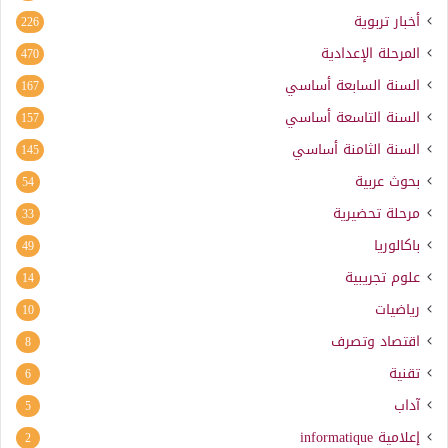
أخبار تربوية
226
المرحلة الإعدادية
470
السنة السابعة أساسي
167
السنة التاسعة أساسي
157
السنة الثامنة أساسي
145
بحوث عربية
54
مرحلة تحضيرية
33
باكالوريا
49
علوم تجريبية
14
رياضيات
10
اقتصاد وتصرف
8
تقنية
6
آداب
5
إعلامية
informatique
2