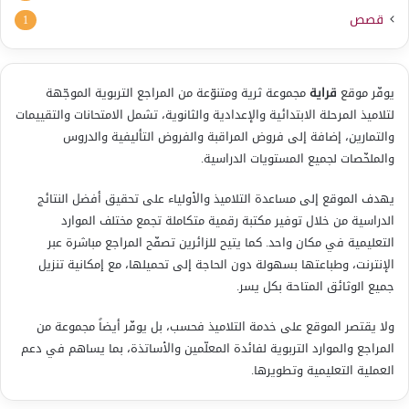
قصص
1
يوفّر موقع
قراية
مجموعة ثرية ومتنوّعة من المراجع التربوية الموجّهة
لتلاميذ المرحلة الابتدائية والإعدادية والثانوية، تشمل الامتحانات والتقييمات
والتمارين، إضافة إلى فروض المراقبة والفروض التأليفية والدروس
والملخّصات لجميع المستويات الدراسية.
يهدف الموقع إلى مساعدة التلاميذ والأولياء على تحقيق أفضل النتائج
الدراسية من خلال توفير مكتبة رقمية متكاملة تجمع مختلف الموارد
التعليمية في مكان واحد. كما يتيح للزائرين تصفّح المراجع مباشرة عبر
الإنترنت، وطباعتها بسهولة دون الحاجة إلى تحميلها، مع إمكانية تنزيل
جميع الوثائق المتاحة بكل يسر.
ولا يقتصر الموقع على خدمة التلاميذ فحسب، بل يوفّر أيضاً مجموعة من
المراجع والموارد التربوية لفائدة المعلّمين والأساتذة، بما يساهم في دعم
العملية التعليمية وتطويرها.