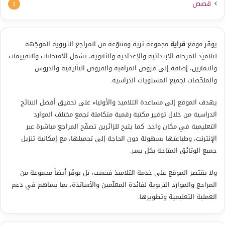
قصص
1
يوفّر موقع
قراية
مجموعة ثرية ومتنوّعة من المراجع التربوية الموجّهة
لتلاميذ المرحلة الابتدائية والإعدادية والثانوية، تشمل الامتحانات والتقييمات
والتمارين، إضافة إلى فروض المراقبة والفروض التأليفية والدروس
والملخّصات لجميع المستويات الدراسية.
يهدف الموقع إلى مساعدة التلاميذ والأولياء على تحقيق أفضل النتائج
الدراسية من خلال توفير مكتبة رقمية متكاملة تجمع مختلف الموارد
التعليمية في مكان واحد. كما يتيح للزائرين تصفّح المراجع مباشرة عبر
الإنترنت، وطباعتها بسهولة دون الحاجة إلى تحميلها، مع إمكانية تنزيل
جميع الوثائق المتاحة بكل يسر.
ولا يقتصر الموقع على خدمة التلاميذ فحسب، بل يوفّر أيضاً مجموعة من
المراجع والموارد التربوية لفائدة المعلّمين والأساتذة، بما يساهم في دعم
العملية التعليمية وتطويرها.