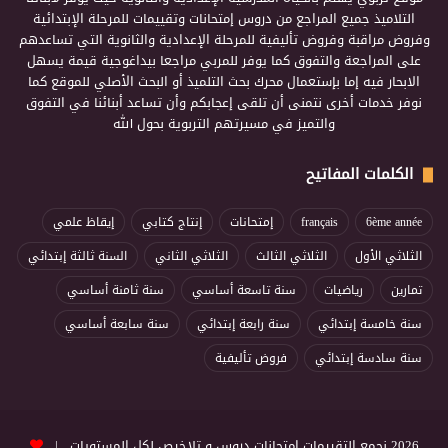
التلاميذ جميع المراجع من دروس إمتحانات وتقييمات للمرحلة الإبتدائية
وفروض مراقبة وفروض تأليفية للمرحلة الإعدادية والثانوية التي تساعدهم
على المراجعة والتفوق كما يوفر للمربي مراجعا بيداغوجية قيمة يسهل
الابحار فيه إما بإستعمال محرك بحث التلميذ أو البحث الأصلي للموقع كما
نوفر خدمات أخرى نتمنى أن تلقى إعجابكم وأن تساعد أبنائنا في التفوق
والتميز في مسيرتهم التربوية بحول الله
الكلمات المفاتيح
6ème année
français
إمتحانات
إنتاج كتابي
إيقاظ علمي
الثلاثي الأول
الثلاثي الثالث
الثلاثي الثاني
السنة ثالثة إبتدائي
تمارين
رياضيات
سنة تاسعة أساسي
سنة ثامنة أساسي
سنة خامسة إبتدائي
سنة رابعة إبتدائي
سنة سابعة أساسي
سنة سادسة إبتدائي
فروض تأليفية
2026 نجمع التقييمات امتحانات دروس و تلاخيص لكل المستويات |