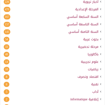
أخبار تربوية
226
المرحلة الإعدادية
470
السنة السابعة أساسي
167
السنة التاسعة أساسي
157
السنة الثامنة أساسي
145
بحوث عربية
54
مرحلة تحضيرية
33
باكالوريا
49
علوم تجريبية
14
رياضيات
10
اقتصاد وتصرف
8
تقنية
6
آداب
5
إعلامية
informatique
2