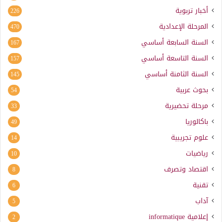
أخبار تربوية
226
المرحلة الإعدادية
470
السنة السابعة أساسي
167
السنة التاسعة أساسي
157
السنة الثامنة أساسي
145
بحوث عربية
54
مرحلة تحضيرية
33
باكالوريا
49
علوم تجريبية
14
رياضيات
10
اقتصاد وتصرف
8
تقنية
6
آداب
5
إعلامية
informatique
2