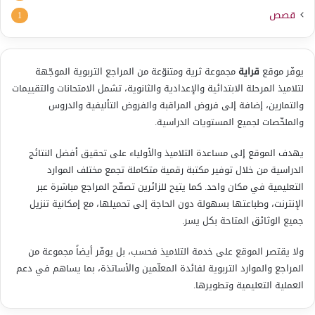
قصص
1
يوفّر موقع
قراية
مجموعة ثرية ومتنوّعة من المراجع التربوية الموجّهة
لتلاميذ المرحلة الابتدائية والإعدادية والثانوية، تشمل الامتحانات والتقييمات
والتمارين، إضافة إلى فروض المراقبة والفروض التأليفية والدروس
والملخّصات لجميع المستويات الدراسية.
يهدف الموقع إلى مساعدة التلاميذ والأولياء على تحقيق أفضل النتائج
الدراسية من خلال توفير مكتبة رقمية متكاملة تجمع مختلف الموارد
التعليمية في مكان واحد. كما يتيح للزائرين تصفّح المراجع مباشرة عبر
الإنترنت، وطباعتها بسهولة دون الحاجة إلى تحميلها، مع إمكانية تنزيل
جميع الوثائق المتاحة بكل يسر.
ولا يقتصر الموقع على خدمة التلاميذ فحسب، بل يوفّر أيضاً مجموعة من
المراجع والموارد التربوية لفائدة المعلّمين والأساتذة، بما يساهم في دعم
العملية التعليمية وتطويرها.