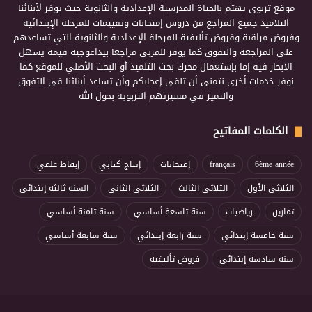
موقع تربوي يهتم بالحياة المدرسية الإعدادية والثانوية حيث يوفر لأبنائنا
التلاميذ جميع المراجع من دروس إمتحانات وتقييمات للمرحلة الإبتدائية
وفروض مراقبة وفروض تأليفية للمرحلة الإعدادية والثانوية التي تساعدهم
على المراجعة والتفوق كما يوفر للمربي مراجعا بيداغوجية قيمة يسهل
الابحار فيه إما بإستعمال محرك بحث التلميذ أو البحث الأصلي للموقع كما
نوفر خدمات أخرى نتمنى أن تلقى إعجابكم وأن تساعد أبنائنا في التفوق
والتميز في مسيرتهم التربوية بحول الله
الكلمات المفاتيح
6ème année
français
إمتحانات
إنتاج كتابي
إيقاظ علمي
الثلاثي الأول
الثلاثي الثالث
الثلاثي الثاني
السنة ثالثة إبتدائي
تمارين
رياضيات
سنة تاسعة أساسي
سنة ثامنة أساسي
سنة خامسة إبتدائي
سنة رابعة إبتدائي
سنة سابعة أساسي
سنة سادسة إبتدائي
فروض تأليفية