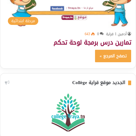
مرحلة ابتدائية
أدمين 1 قراية
0
643
تمارين درس برمجة لوحة تحكم
تصفح المرجع »
الجديد موقع قراية Collège