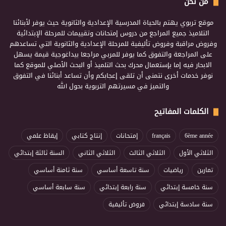
من نحن
موقع تربوي يهتم بالحياة المدرسية الإعدادية والثانوية حيث يوفر لأبنائنا
التلاميذ جميع المراجع من دروس إمتحانات وتقييمات للمرحلة الإبتدائية
وفروض مراقبة وفروض تأليفية للمرحلة الإعدادية والثانوية التي تساعدهم
على المراجعة والتفوق كما يوفر للمربي مراجعا بيداغوجية قيمة يسهل
الابحار فيه إما بإستعمال محرك بحث التلميذ أو البحث الأصلي للموقع كما
نوفر خدمات أخرى نتمنى أن تلقى إعجابكم وأن تساعد أبنائنا في التفوق
والتميز في مسيرتهم التربوية بحول الله
الكلمات المفاتيح
6ème année
français
إمتحانات
إنتاج كتابي
إيقاظ علمي
الثلاثي الأول
الثلاثي الثالث
الثلاثي الثاني
السنة ثالثة إبتدائي
تمارين
رياضيات
سنة تاسعة أساسي
سنة ثامنة أساسي
سنة خامسة إبتدائي
سنة رابعة إبتدائي
سنة سابعة أساسي
سنة سادسة إبتدائي
فروض تأليفية