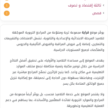
ثالثة إقتصاد و تصرف
1
قصص
1
يوفّر موقع
قراية
مجموعة ثرية ومتنوّعة من المراجع التربوية الموجّهة
لتلاميذ المرحلة الابتدائية والإعدادية والثانوية، تشمل الامتحانات والتقييمات
والتمارين، إضافة إلى فروض المراقبة والفروض التأليفية والدروس
والملخّصات لجميع المستويات الدراسية.
يهدف الموقع إلى مساعدة التلاميذ والأولياء على تحقيق أفضل النتائج
الدراسية من خلال توفير مكتبة رقمية متكاملة تجمع مختلف الموارد
التعليمية في مكان واحد. كما يتيح للزائرين تصفّح المراجع مباشرة عبر
الإنترنت، وطباعتها بسهولة دون الحاجة إلى تحميلها، مع إمكانية تنزيل
جميع الوثائق المتاحة بكل يسر.
ولا يقتصر الموقع على خدمة التلاميذ فحسب، بل يوفّر أيضاً مجموعة من
المراجع والموارد التربوية لفائدة المعلّمين والأساتذة، بما يساهم في دعم
العملية التعليمية وتطويرها.