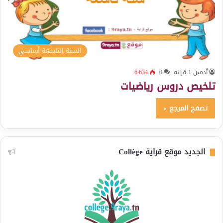
السنة التاسعة أساسي
أدمين 1 قراية
0
6٬634
تلخيص دروس رياضيات
تصفح المرجع »
الجديد موقع قراية Collège