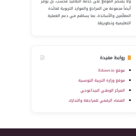
ولا يقتصر الموقع على خدمة التلاميذ فحسب، بل يوفّر
أيضاً مجموعة من المراجع والموارد التربوية لفائدة
المعلّمين والأساتذة، بما يساهم في دعم العملية
التعليمية وتطويرها.
روابط مفيدة
موقع Edunet.tn
موقع وزارة التربية التونسية
المركز الوطني البيداغوجي
الفضاء الرقمي للمراجعة والتدارك