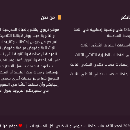
اتكم
من نحن
Olf
على
وضعية إدماجية في اللغة
موقع تربوي يهتم بالحياة المدرسية ال
لوحدة السادسة
والثانوية حيث يوفر لأبنائنا التلامي
المراجع من دروس إمتحانات وتقييمات 
امتحانات انجليزية الثلاثي الثالث
الإبتدائية وفروض مراقبة وفروض تأ
للمرحلة الإعدادية والثانوية التي ت
ى
امتحانات انجليزية الثلاثي الثالث
على المراجعة والتفوق كما يوفر للمرب
إمتحانات حساب ذهني الثلاثي الثالث
بيداغوجية قيمة يسهل الابحار فيه
بإستعمال محرك بحث التلميذ أو البحث
إمتحانات حساب ذهني الثلاثي الثالث
للموقع كما نوفر خدمات أخرى نتمنى 
إعجابكم وأن تساعد أبنائنا في التفوق
في مسيرتهم التربوية بحول الل
التقييمات امتحانات دروس و تلاخيص لكل المستويات |
موقع قراية