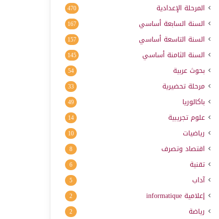
المرحلة الإعدادية
470
السنة السابعة أساسي
167
السنة التاسعة أساسي
157
السنة الثامنة أساسي
145
بحوث عربية
54
مرحلة تحضيرية
33
باكالوريا
49
علوم تجريبية
14
رياضيات
10
اقتصاد وتصرف
8
تقنية
6
آداب
5
إعلامية
informatique
2
رياضة
2