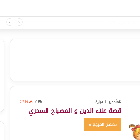
لغة الثلاثي الثالث
ب
أدمين 1 قراية
0
2٬319
قصة علاء الدين و المصباح السحري
تصفح المرجع »