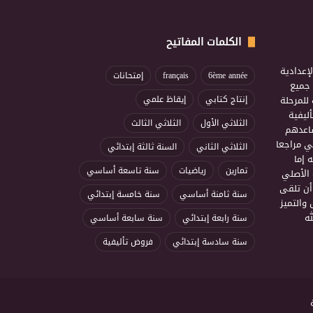
الكلمات المفاتيح
إعدادية
6ème année
français
إمتحانات
ذ جميع
للمرحلة
إنتاج كتابي
إيقاظ علمي
ليفية
الثلاثي الأول
الثلاثي الثالث
ساعدهم
ي مراجعا
الثلاثي الثاني
السنة ثالثة إبتدائي
 إما
تمارين
رياضيات
سنة تاسعة أساسي
 الأصلي
أن تلقى
سنة ثامنة أساسي
سنة خامسة إبتدائي
 والتميز
ه
سنة رابعة إبتدائي
سنة سابعة أساسي
سنة سادسة إبتدائي
فروض تأليفية