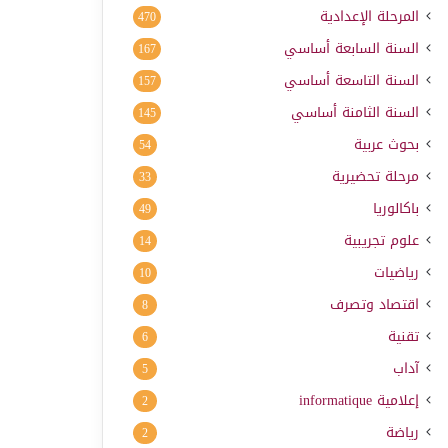
المرحلة الإعدادية
470
السنة السابعة أساسي
167
السنة التاسعة أساسي
157
السنة الثامنة أساسي
145
بحوث عربية
54
مرحلة تحضيرية
33
باكالوريا
49
علوم تجريبية
14
رياضيات
10
اقتصاد وتصرف
8
تقنية
6
آداب
5
إعلامية
informatique
2
رياضة
2