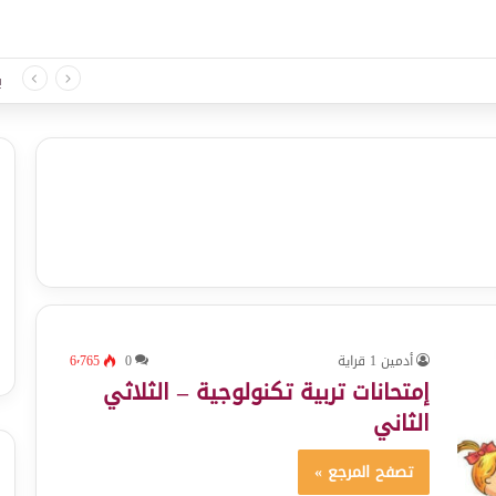
 لغة الثلاثي الثالث
ب
أدمين 1 قراية
0
6٬765
إمتحانات تربية تكنولوجية – الثلاثي
الثاني
تصفح المرجع »