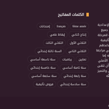
الكلمات المفاتيح
إعدادية
6ème année
français
إمتحانات
ذ جميع
للمرحلة
إنتاج كتابي
إيقاظ علمي
ليفية
الثلاثي الأول
الثلاثي الثالث
ساعدهم
ي مراجعا
الثلاثي الثاني
السنة ثالثة إبتدائي
 إما
تمارين
رياضيات
سنة تاسعة أساسي
 الأصلي
أن تلقى
سنة ثامنة أساسي
سنة خامسة إبتدائي
 والتميز
ه
سنة رابعة إبتدائي
سنة سابعة أساسي
سنة سادسة إبتدائي
فروض تأليفية