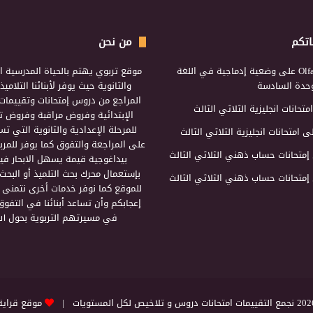
اتكم
من نحن
Olf
على
وضعية إدماجية في اللغة
موقع تربوي يهتم بالحياة المدرسية ال
لوحدة السادسة
والثانوية حيث يوفر لأبنائنا التلامي
المراجع من دروس إمتحانات وتقييمات 
امتحانات انجليزية الثلاثي الثالث
الإبتدائية وفروض مراقبة وفروض تأ
للمرحلة الإعدادية والثانوية التي ت
ى
امتحانات انجليزية الثلاثي الثالث
على المراجعة والتفوق كما يوفر للمرب
إمتحانات حساب ذهني الثلاثي الثالث
بيداغوجية قيمة يسهل الابحار فيه
بإستعمال محرك بحث التلميذ أو البحث
إمتحانات حساب ذهني الثلاثي الثالث
للموقع كما نوفر خدمات أخرى نتمنى 
إعجابكم وأن تساعد أبنائنا في التفوق
في مسيرتهم التربوية بحول الل
التقييمات امتحانات دروس و تلاخيص لكل المستويات |
موقع قراية