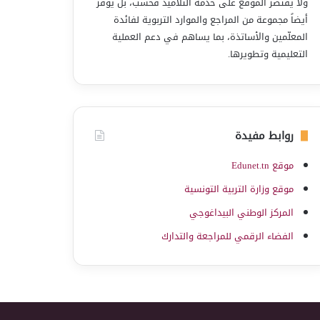
ولا يقتصر الموقع على خدمة التلاميذ فحسب، بل يوفّر
أيضاً مجموعة من المراجع والموارد التربوية لفائدة
المعلّمين والأساتذة، بما يساهم في دعم العملية
التعليمية وتطويرها.
روابط مفيدة
موقع Edunet.tn
موقع وزارة التربية التونسية
المركز الوطني البيداغوجي
الفضاء الرقمي للمراجعة والتدارك