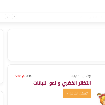
لغة الثلاثي الثالث
ب
أدمين 1 قراية
0
6٬496
التكاثر الخضري و نمو النباتات
تصفح المرجع »