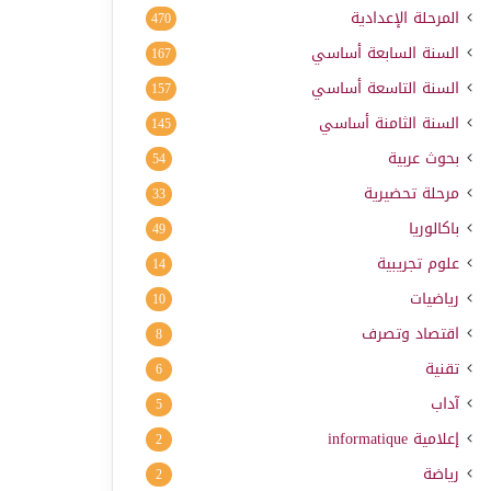
المرحلة الإعدادية
470
السنة السابعة أساسي
167
السنة التاسعة أساسي
157
السنة الثامنة أساسي
145
بحوث عربية
54
مرحلة تحضيرية
33
باكالوريا
49
علوم تجريبية
14
رياضيات
10
اقتصاد وتصرف
8
تقنية
6
آداب
5
إعلامية
informatique
2
رياضة
2