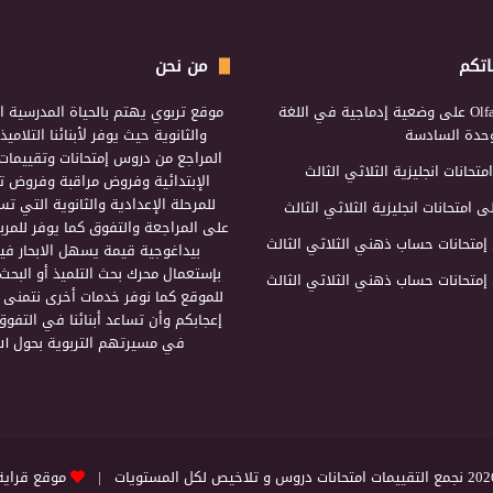
اتكم
من نحن
Olf
على
وضعية إدماجية في اللغة
موقع تربوي يهتم بالحياة المدرسية ال
لوحدة السادسة
والثانوية حيث يوفر لأبنائنا التلامي
المراجع من دروس إمتحانات وتقييمات 
امتحانات انجليزية الثلاثي الثالث
الإبتدائية وفروض مراقبة وفروض تأ
للمرحلة الإعدادية والثانوية التي ت
ى
امتحانات انجليزية الثلاثي الثالث
على المراجعة والتفوق كما يوفر للمرب
إمتحانات حساب ذهني الثلاثي الثالث
بيداغوجية قيمة يسهل الابحار فيه
بإستعمال محرك بحث التلميذ أو البحث
إمتحانات حساب ذهني الثلاثي الثالث
للموقع كما نوفر خدمات أخرى نتمنى 
إعجابكم وأن تساعد أبنائنا في التفوق
في مسيرتهم التربوية بحول الل
التقييمات امتحانات دروس و تلاخيص لكل المستويات |
موقع قراية