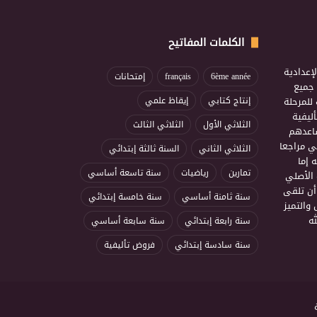
الكلمات المفاتيح
إعدادية
6ème année
français
إمتحانات
ذ جميع
للمرحلة
إنتاج كتابي
إيقاظ علمي
ليفية
الثلاثي الأول
الثلاثي الثالث
ساعدهم
ي مراجعا
الثلاثي الثاني
السنة ثالثة إبتدائي
 إما
تمارين
رياضيات
سنة تاسعة أساسي
 الأصلي
أن تلقى
سنة ثامنة أساسي
سنة خامسة إبتدائي
 والتميز
ه
سنة رابعة إبتدائي
سنة سابعة أساسي
سنة سادسة إبتدائي
فروض تأليفية