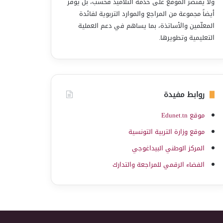
ولا يقتصر الموقع على خدمة التلاميذ فحسب، بل يوفّر
أيضاً مجموعة من المراجع والموارد التربوية لفائدة
المعلّمين والأساتذة، بما يساهم في دعم العملية
التعليمية وتطويرها.
روابط مفيدة
موقع Edunet.tn
موقع وزارة التربية التونسية
المركز الوطني البيداغوجي
الفضاء الرقمي للمراجعة والتدارك