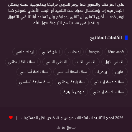
على المراجعة والتفوق كما يوفر للمربي مراجعا بيداغوجية قيمة يسهل
الابحار فيه إما بإستعمال محرك بحث التلميذ أو البحث الأصلي للموقع كما
نوفر خدمات أخرى نتمنى أن تلقى إعجابكم وأن تساعد أبنائنا في التفوق
والتميز في مسيرتهم التربوية بحول الله
الكلمات المفاتيح
6ème année
français
إمتحانات
إنتاج كتابي
إيقاظ علمي
الثلاثي الأول
الثلاثي الثالث
الثلاثي الثاني
السنة ثالثة إبتدائي
تمارين
رياضيات
سنة تاسعة أساسي
سنة ثامنة أساسي
سنة خامسة إبتدائي
سنة رابعة إبتدائي
سنة سابعة أساسي
سنة سادسة إبتدائي
فروض تأليفية
2026 نجمع التقييمات امتحانات دروس و تلاخيص لكل المستويات |
موقع قراية