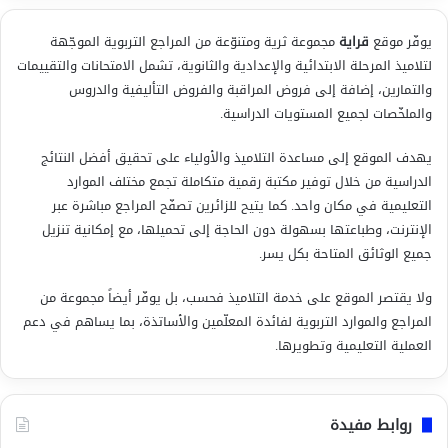
يوفّر موقع
قراية
مجموعة ثرية ومتنوّعة من المراجع التربوية الموجّهة
لتلاميذ المرحلة الابتدائية والإعدادية والثانوية، تشمل الامتحانات والتقييمات
والتمارين، إضافة إلى فروض المراقبة والفروض التأليفية والدروس
والملخّصات لجميع المستويات الدراسية.
يهدف الموقع إلى مساعدة التلاميذ والأولياء على تحقيق أفضل النتائج
الدراسية من خلال توفير مكتبة رقمية متكاملة تجمع مختلف الموارد
التعليمية في مكان واحد. كما يتيح للزائرين تصفّح المراجع مباشرة عبر
الإنترنت، وطباعتها بسهولة دون الحاجة إلى تحميلها، مع إمكانية تنزيل
جميع الوثائق المتاحة بكل يسر.
ولا يقتصر الموقع على خدمة التلاميذ فحسب، بل يوفّر أيضاً مجموعة من
المراجع والموارد التربوية لفائدة المعلّمين والأساتذة، بما يساهم في دعم
العملية التعليمية وتطويرها.
روابط مفيدة