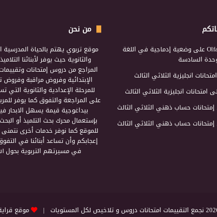
اتكم
من نحن
Olf
على
وضعية إدماجية في اللغة
موقع تربوي يهتم بالحياة المدرسية ال
لوحدة السادسة
والثانوية حيث يوفر لأبنائنا التلامي
المراجع من دروس إمتحانات وتقييمات 
امتحانات انجليزية الثلاثي الثالث
الإبتدائية وفروض مراقبة وفروض تأ
للمرحلة الإعدادية والثانوية التي ت
ى
امتحانات انجليزية الثلاثي الثالث
على المراجعة والتفوق كما يوفر للمرب
إمتحانات حساب ذهني الثلاثي الثالث
بيداغوجية قيمة يسهل الابحار فيه
بإستعمال محرك بحث التلميذ أو البحث
إمتحانات حساب ذهني الثلاثي الثالث
للموقع كما نوفر خدمات أخرى نتمنى 
إعجابكم وأن تساعد أبنائنا في التفوق
في مسيرتهم التربوية بحول الل
التقييمات امتحانات دروس و تلاخيص لكل المستويات |
موقع قراية