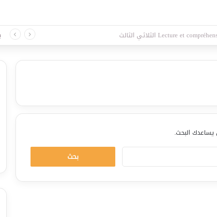
د لغة الثلاثي الثالث
ب
ن يساعدك البحث.
ا
ل
ب
ح
ث
ع
ن