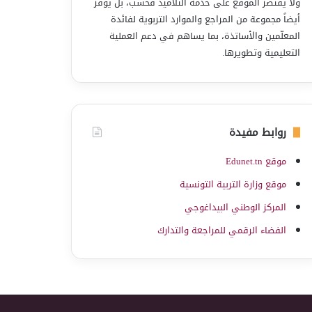
ولا يقتصر الموقع على خدمة التلاميذ فحسب، بل يوفّر
أيضاً مجموعة من المراجع والموارد التربوية لفائدة
المعلّمين والأساتذة، بما يساهم في دعم العملية
التعليمية وتطويرها.
روابط مفيدة
موقع Edunet.tn
موقع وزارة التربية التونسية
المركز الوطني البيداغوجي
الفضاء الرقمي للمراجعة والتدارك