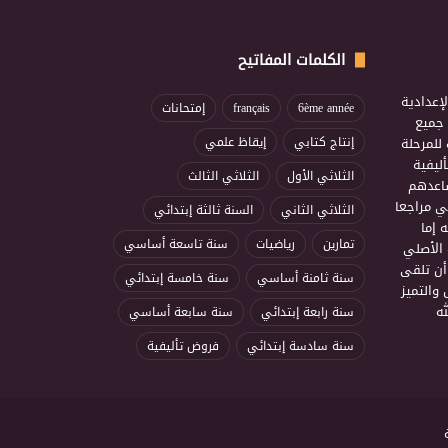
الكلمات المفاتيح
إعدادية
6ème année
français
إمتحانات
ذ جميع
للمرحلة
إنتاج كتابي
إيقاظ علمي
ليفية
الثلاثي الأول
الثلاثي الثالث
ساعدهم
ي مراجعا
الثلاثي الثاني
السنة ثالثة إبتدائي
 إما
تمارين
رياضيات
سنة تاسعة أساسي
 الأصلي
أن تلقى
سنة ثامنة أساسي
سنة خامسة إبتدائي
 والتميز
ه
سنة رابعة إبتدائي
سنة سابعة أساسي
سنة سادسة إبتدائي
فروض تأليفية