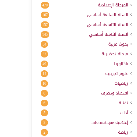
المرحلة الإعدادية
470
السنة السابعة أساسي
167
السنة التاسعة أساسي
157
السنة الثامنة أساسي
145
بحوث عربية
54
مرحلة تحضيرية
33
باكالوريا
49
علوم تجريبية
14
رياضيات
10
اقتصاد وتصرف
8
تقنية
6
آداب
5
إعلامية
informatique
2
رياضة
2