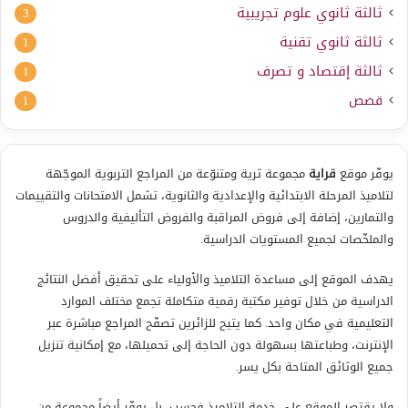
ثالثة ثانوي علوم تجريبية
3
ثالثة ثانوي تقنية
1
ثالثة إقتصاد و تصرف
1
قصص
1
يوفّر موقع
قراية
مجموعة ثرية ومتنوّعة من المراجع التربوية الموجّهة
لتلاميذ المرحلة الابتدائية والإعدادية والثانوية، تشمل الامتحانات والتقييمات
والتمارين، إضافة إلى فروض المراقبة والفروض التأليفية والدروس
والملخّصات لجميع المستويات الدراسية.
يهدف الموقع إلى مساعدة التلاميذ والأولياء على تحقيق أفضل النتائج
الدراسية من خلال توفير مكتبة رقمية متكاملة تجمع مختلف الموارد
التعليمية في مكان واحد. كما يتيح للزائرين تصفّح المراجع مباشرة عبر
الإنترنت، وطباعتها بسهولة دون الحاجة إلى تحميلها، مع إمكانية تنزيل
جميع الوثائق المتاحة بكل يسر.
ولا يقتصر الموقع على خدمة التلاميذ فحسب، بل يوفّر أيضاً مجموعة من