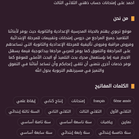
احمد
على
إمتحانات حساب ذهني الثلاثي الثالث
من نحن
موقع تربوي يهتم بالحياة المدرسية الإعدادية والثانوية حيث يوفر لأبنائنا
التلاميذ جميع المراجع من دروس إمتحانات وتقييمات للمرحلة الإبتدائية
وفروض مراقبة وفروض تأليفية للمرحلة الإعدادية والثانوية التي تساعدهم
على المراجعة والتفوق كما يوفر للمربي مراجعا بيداغوجية قيمة يسهل
الابحار فيه إما بإستعمال محرك بحث التلميذ أو البحث الأصلي للموقع كما
نوفر خدمات أخرى نتمنى أن تلقى إعجابكم وأن تساعد أبنائنا في التفوق
والتميز في مسيرتهم التربوية بحول الله
الكلمات المفاتيح
6ème année
français
إمتحانات
إنتاج كتابي
إيقاظ علمي
الثلاثي الأول
الثلاثي الثالث
الثلاثي الثاني
السنة ثالثة إبتدائي
تمارين
رياضيات
سنة تاسعة أساسي
سنة ثامنة أساسي
سنة خامسة إبتدائي
سنة رابعة إبتدائي
سنة سابعة أساسي